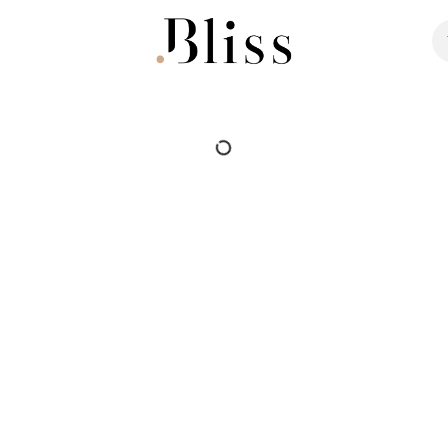
ter
Bijoux
Maroquinerie
Souliers
Co