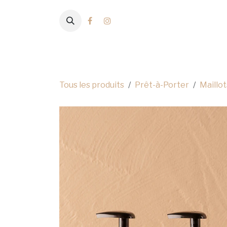
Se rendre au contenu
Nouveautés
Archives
Prêt-à-Por
Tous les produits
Prêt-à-Porter
Maillot