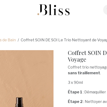
ter
Bijoux
Maroquinerie
Souliers
Co
s de Bain
Coffret SOIN DE SOI Le Trio Nettoyant de Voya
Coffret SOIN D
Voyage
Coffret trio nettoyag
sans tiraillement
.
3 x 90ml
Étape 1
: Démaquiller
Étape 2
: Nettoyer a