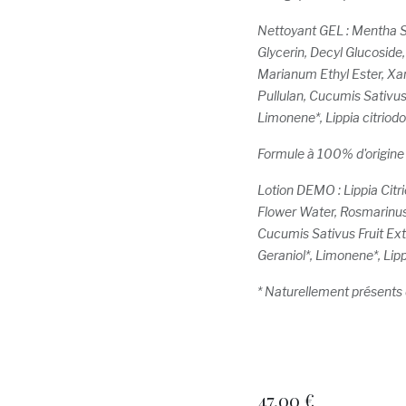
Nettoyant GEL : Mentha Sp
Glycerin, Decyl Glucoside,
Marianum Ethyl Ester, Xan
Pullulan, Cucumis Sativus F
Limonene*, Lippia citriod
Formule à 100% d'origine 
Lotion DEMO : Lippia Citr
Flower Water, Rosmarinus 
Cucumis Sativus Fruit Extr
Geraniol*, Limonene*, Lipp
* Naturellement présents d
47,00
€