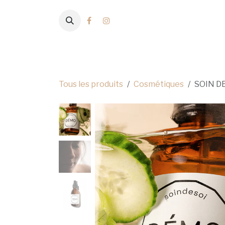
Se rendre au contenu
Nouveautés
Archives
Prêt-à-Por
Tous les produits
Cosmétiques
SOIN DE