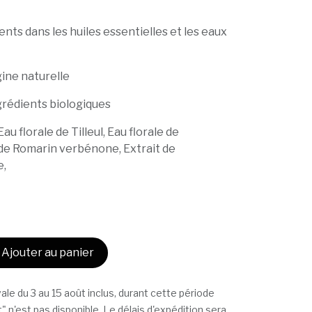
nts dans les huiles essentielles et les eaux
ine naturelle
grédients biologiques
Eau florale de Tilleul, Eau florale de
 de Romarin verbénone, Extrait de
e,
Ajouter au panier
ale du 3 au 15 août inclus, durant cette période
t" n'est pas disponible. Le délais d'expédition sera