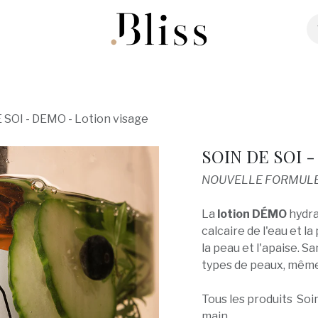
ter
Bijoux
Maroquinerie
Souliers
Co
 SOI - DEMO - Lotion visage
SOIN DE SOI -
NOUVELLE FORMUL
La
lotion DÉMO
hydra
calcaire de l'eau et l
la peau et l'apaise. Sa
types de peaux, même 
Tous les produits Soin
main.