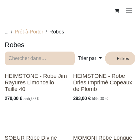
Se rendre au contenu
...
Prêt-à-Porter
Robes
Robes
Trier par
Filtres
HEIMSTONE - Robe Jim
HEIMSTONE - Robe
Rayures Limoncello
Dries Imprimé Copeaux
Taille 40
de Plomb
278,00
€
293,00
€
555,00
€
585,00
€
SOEUR Robe Divine
MOMONI Robe Longue