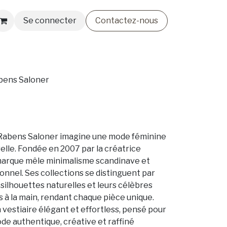
Se connecter
Contactez-nous
smétiques
Lingerie & Bain
Nos Créateurs
bens Saloner
 Rabens Saloner imagine une mode féminine
relle. Fondée en 2007 par la créatrice
 marque mêle minimalisme scandinave et
tionnel. Ses collections se distinguent par
s silhouettes naturelles et leurs célèbres
es à la main, rendant chaque pièce unique.
vestiaire élégant et effortless, pensé pour
de authentique, créative et raffiné