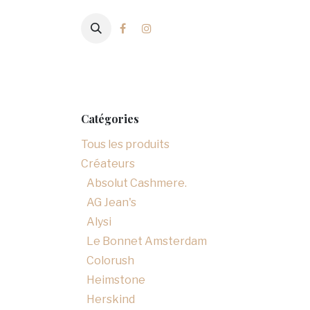
Se rendre au contenu
Nouveautés
Archives
Prêt-à-Por
Catégories
Tous les produits
Créateurs
Absolut Cashmere.
AG Jean's
Alysi
Le Bonnet Amsterdam
Colorush
Heimstone
Herskind