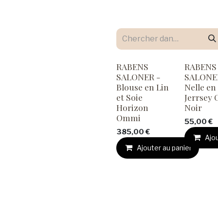
RABENS
RABENS
SALONER -
SALONE
Blouse en Lin
Nelle en
et Soie
Jerrsey 
Horizon
Noir
Ommi
55,00
€
385,00
€
Ajou
Ajouter au panier