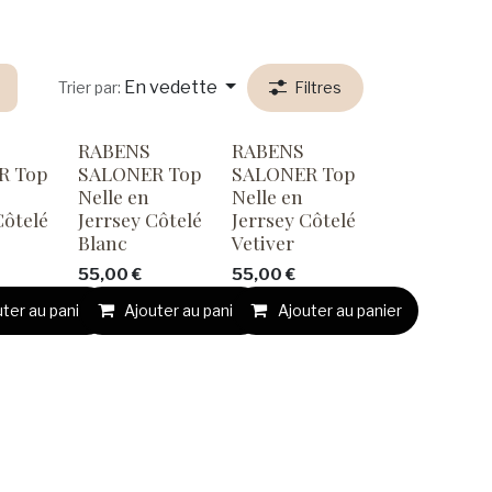
En vedette
Trier par:
Filtres
RABENS
RABENS
R Top
SALONER Top
SALONER Top
Nelle en
Nelle en
Côtelé
Jerrsey Côtelé
Jerrsey Côtelé
Blanc
Vetiver
55,00
€
55,00
€
ter au panier
Ajouter au panier
Ajouter au panier