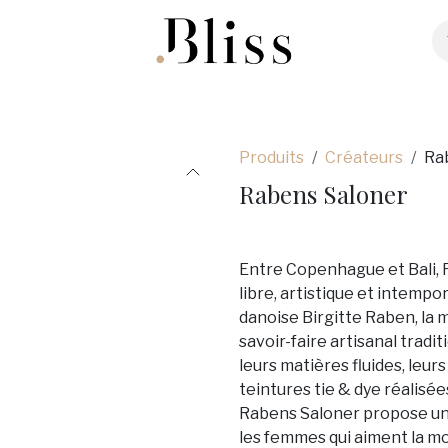
ter
Bijoux
Maroquinerie
Souliers
Co
Produits
Créateurs
Ra
Rabens Saloner
Entre Copenhague et Bali,
libre, artistique et intempo
danoise Birgitte Raben, la
savoir-faire artisanal tradi
leurs matières fluides, leur
teintures tie & dye réalisé
Rabens Saloner propose un 
les femmes qui aiment la mo