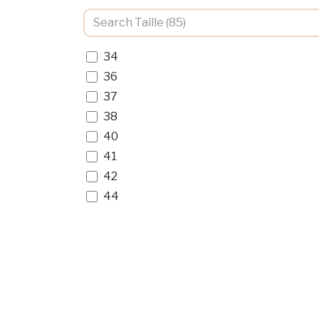
34
36
37
38
40
41
42
44
46
52
54
XS
S
M